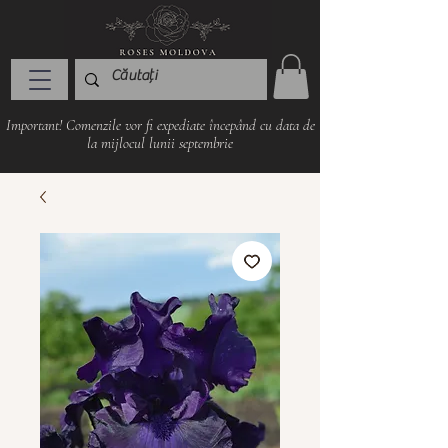
Important! Comenzile vor fi expediate începând cu data de
la mijlocul lunii septembrie