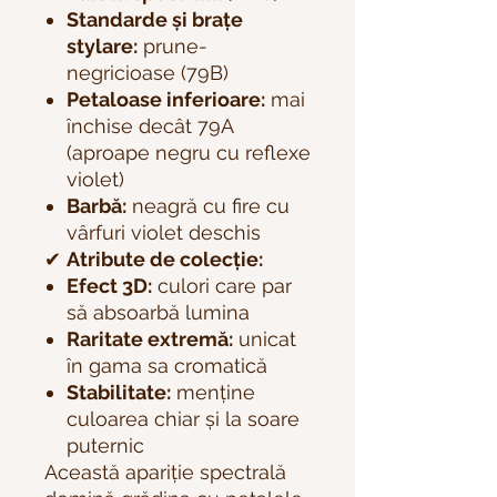
Standarde și brațe
stylare:
prune-
negricioase (79B)
Petaloase inferioare:
mai
închise decât 79A
(aproape negru cu reflexe
violet)
Barbă:
neagră cu fire cu
vârfuri violet deschis
✔
Atribute de colecție:
Efect 3D:
culori care par
să absoarbă lumina
Raritate extremă:
unicat
în gama sa cromatică
Stabilitate:
menține
culoarea chiar și la soare
puternic
Această apariție spectrală