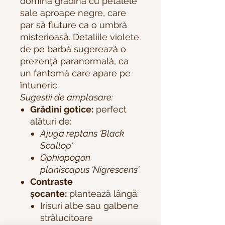
domină grădina cu petalele
sale aproape negre, care
par să fluture ca o umbră
misterioasă. Detaliile violete
de pe barbă sugerează o
prezență paranormală, ca
un fantomă care apare pe
întuneric.
Sugestii de amplasare:
Grădini gotice:
perfect
alături de:
Ajuga reptans 'Black
Scallop'
Ophiopogon
planiscapus 'Nigrescens'
Contraste
șocante:
plantează lângă:
Irisuri albe sau galbene
strălucitoare