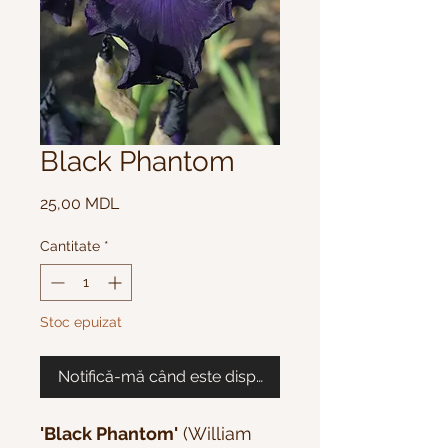
Black Phantom
Preț
25,00 MDL
Cantitate
*
Stoc epuizat
Notifică-mă când este disponibil
'Black Phantom'
(William