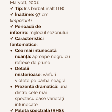
Maryott, 2001)
✔
Tip:
Iris barbat înalt (TB)
✔
Înălțime:
97 cm
(
impozant
)
✔
Perioadă de
înflorire:
mijlocul sezonului
✔
Caracteristici
fantomatice:
Cea mai întunecată
nuanță:
aproape negru cu
reflexe de prune
Detalii
misterioase:
vârfuri
violete pe barba neagră
Prezență dramatică:
una
dintre cele mai
spectaculoase varietăți
întunecate
✔
Paleta spectrală (RHS):