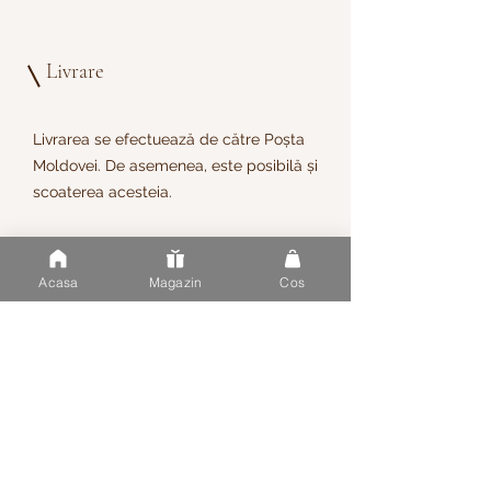
Livrare
Livrarea se efectuează de către Poșta
Moldovei. De asemenea, este posibilă și
scoaterea acesteia.
Costul livrării
Costul de livrare este de 30-50 lei în
Acasa
Magazin
Cos
funcție de greutatea coletului.
Timp de livrare 3-5 zile de la momentul
expedierii
comenzii.
Puteți urmări comanda dvs.
aici