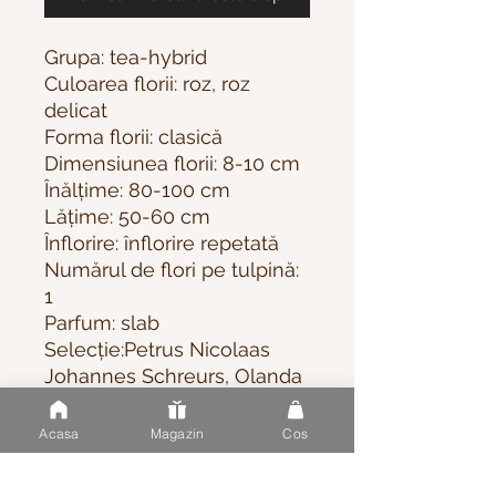
Grupa: tea-hybrid
Culoarea florii: roz, roz
delicat
Forma florii: clasică
Dimensiunea florii: 8-10 cm
Înălțime: 80-100 cm
Lățime: 50-60 cm
Înflorire: înflorire repetată
Numărul de flori pe tulpină:
1
Parfum: slab
Selecție:Petrus Nicolaas
Johannes Schreurs, Olanda
Acasa
Magazin
Cos
Nu există recenzii încă
Împărtășește-ți gândurile. Fii primul