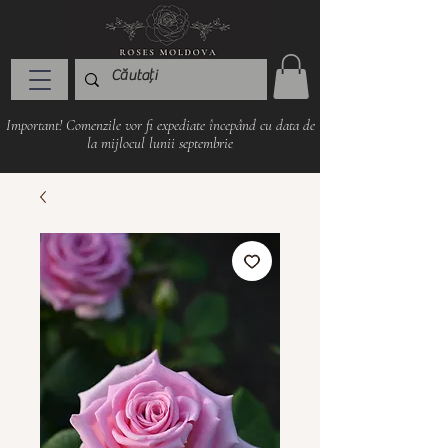
Important! Comenzile vor fi expediate începând cu data de
la mijlocul lunii septembrie