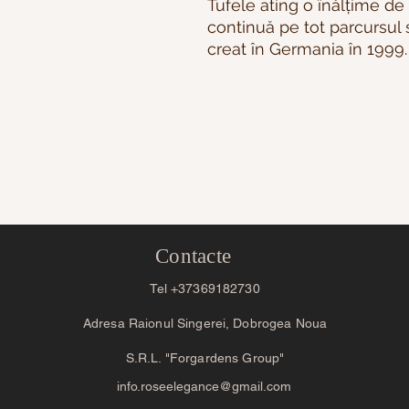
Tufele ating o înălțime de 
continuă pe tot parcursul s
creat în Germania în 1999.
Contacte
Tel +37369182730
Adresa Raionul Singerei, Dobrogea Noua
S.R.L. "Forgardens Group"
info.roseelegance@gmail.com