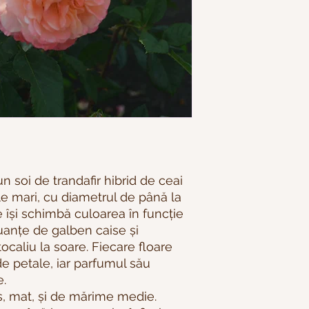
 soi de trandafir hibrid de ceai
le mari, cu diametrul de până la
e își schimbă culoarea în funcție
anțe de galben caise și
caliu la soare. Fiecare floare
e petale, iar parfumul său
e.
s, mat, și de mărime medie.