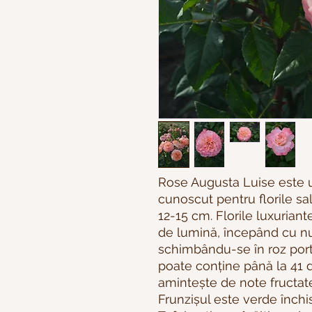
Rose Augusta Luise este un
cunoscut pentru florile sa
12-15 cm. Florile luxuriant
de lumină, începând cu nu
schimbându-se în roz porto
poate conține până la 41 d
amintește de note fructat
Frunzișul este verde închi