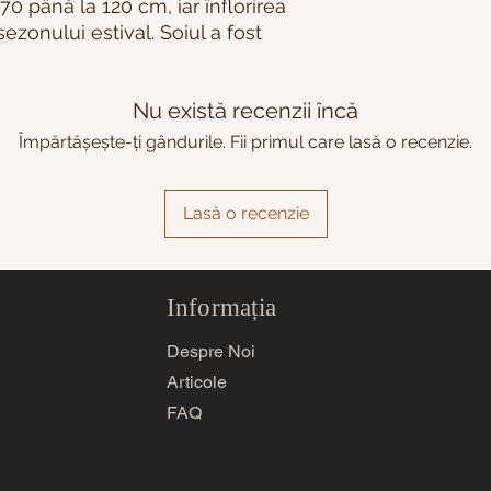
70 până la 120 cm, iar înflorirea
ezonului estival. Soiul a fost
Nu există recenzii încă
Împărtășește-ți gândurile. Fii primul care lasă o recenzie.
Lasă o recenzie
Informația
Despre Noi
Articole
FAQ