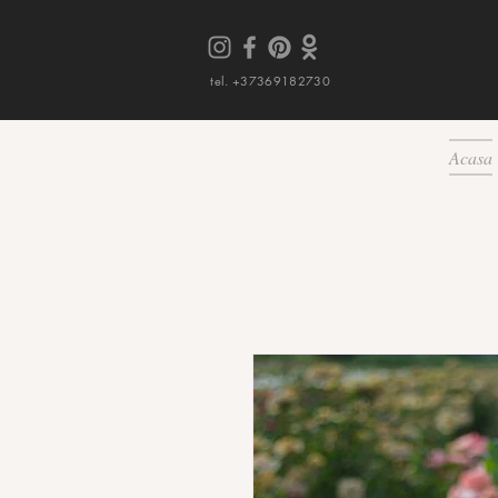
tel. +37369182730
Acasa