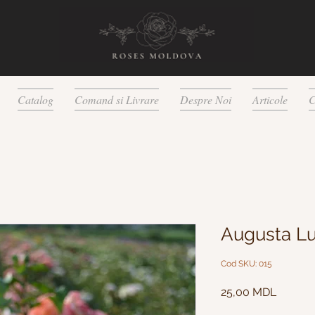
Catalog
Comand si Livrare
Despre Noi
Articole
C
Augusta Lu
Cod SKU: 015
Preț
25,00 MDL