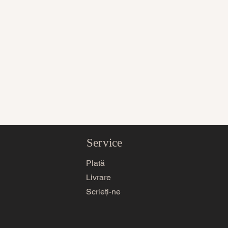
Service
Plată
Livrare
Scrieți-ne