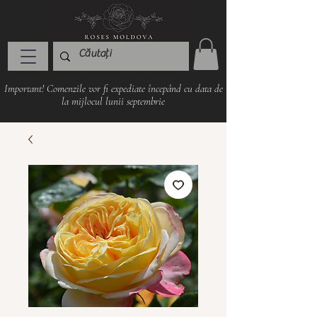
Important! Comenzile vor fi expediate începând cu data de
la mijlocul lunii septembrie