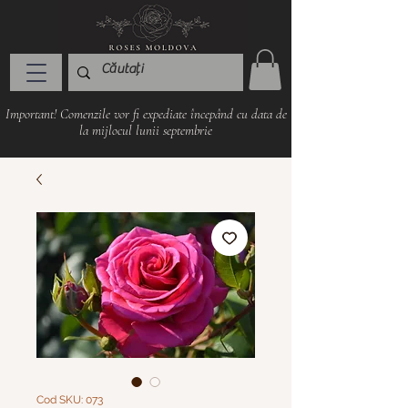
Important! Comenzile vor fi expediate începând cu data de
la mijlocul lunii septembrie
Cod SKU: 073