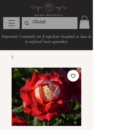
Important! Comenzile vor fi expediate începând cu data de
la mijlocul lunii septembrie