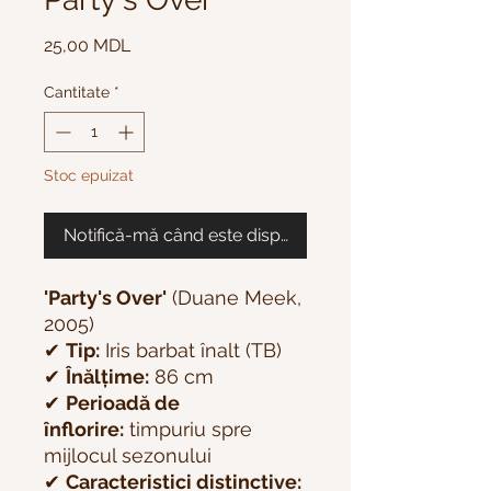
Preț
25,00 MDL
Cantitate
*
Stoc epuizat
Notifică-mă când este disponibil
'Party's Over'
(Duane Meek,
2005)
✔
Tip:
Iris barbat înalt (TB)
✔
Înălțime:
86 cm
✔
Perioadă de
înflorire:
timpuriu spre
mijlocul sezonului
✔
Caracteristici distinctive: