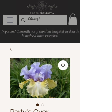
Important! Comenzile vor fi expediate începând cu data de
la mijlocul lunii septembrie
Party's Over