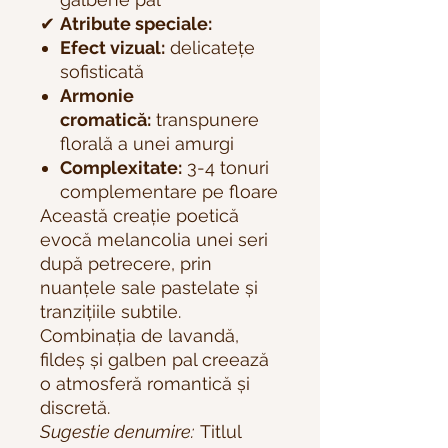
✔
Atribute speciale:
Efect vizual:
delicatețe
sofisticată
Armonie
cromatică:
transpunere
florală a unei amurgi
Complexitate:
3-4 tonuri
complementare pe floare
Această creație poetică
evocă melancolia unei seri
după petrecere, prin
nuanțele sale pastelate și
tranzițiile subtile.
Combinația de lavandă,
fildeș și galben pal creează
o atmosferă romantică și
discretă.
Sugestie denumire:
Titlul