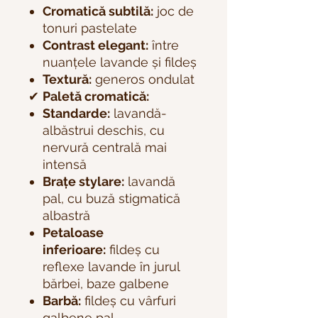
Cromatică subtilă:
joc de
tonuri pastelate
Contrast elegant:
între
nuanțele lavande și fildeș
Textură:
generos ondulat
✔
Paletă cromatică:
Standarde:
lavandă-
albăstrui deschis, cu
nervură centrală mai
intensă
Brațe stylare:
lavandă
pal, cu buză stigmatică
albastră
Petaloase
inferioare:
fildeș cu
reflexe lavande în jurul
bărbei, baze galbene
Barbă:
fildeș cu vârfuri
galbene pal