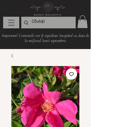
Important! Comenzile vor fi expediate începând cu data de
la mijlocul lunii septembrie