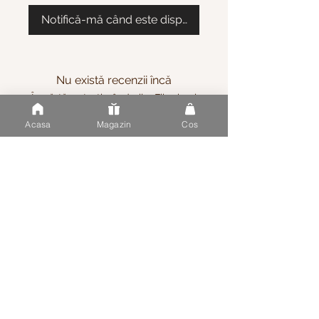
Notifică-mă când este disponibil
Nu există recenzii încă
Împărtășește-ți gândurile. Fii primul
care lasă o recenzie.
Acasa
Magazin
Cos
Lasă o recenzie
Informația
Service
Despre Noi
Plată
Articole
Livrare
FAQ
Scrieți-ne
Contacte
Tel
+37369182730