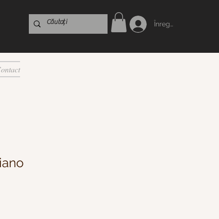
Înregistrare
ontact
iano