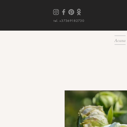
tel. +37369182730
Acasa