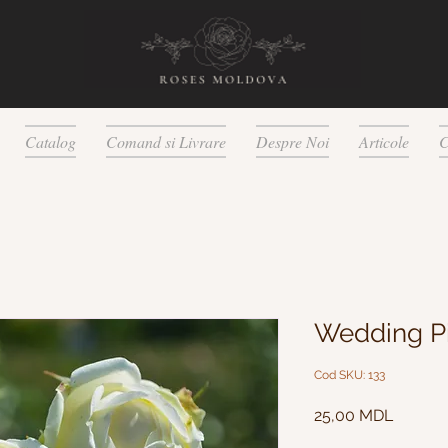
Catalog
Comand si Livrare
Despre Noi
Articole
C
Wedding P
Cod SKU: 133
Preț
25,00 MDL