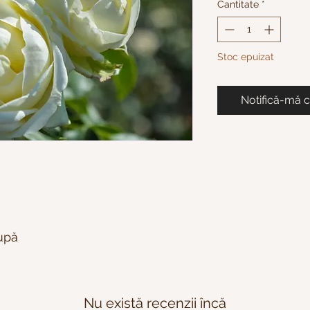
Cantitate
*
Stoc epuizat
Notifică-mă c
cupă
Nu există recenzii încă