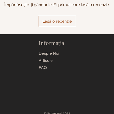
Împărtășește-ți gândurile. Fii primul care lasă o recenzie.
Lasă o recenzie
Informația
Despre Noi
Articole
FAQ
© Roses.md 2025