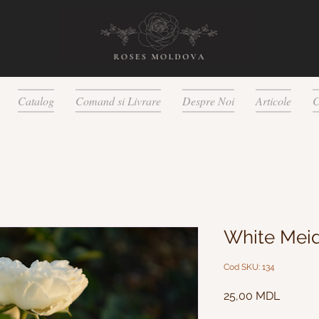
Catalog
Comand si Livrare
Despre Noi
Articole
C
White Meid
Cod SKU: 134
Preț
25,00 MDL