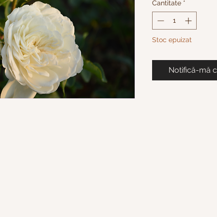
Cantitate
*
Stoc epuizat
Notifică-mă c