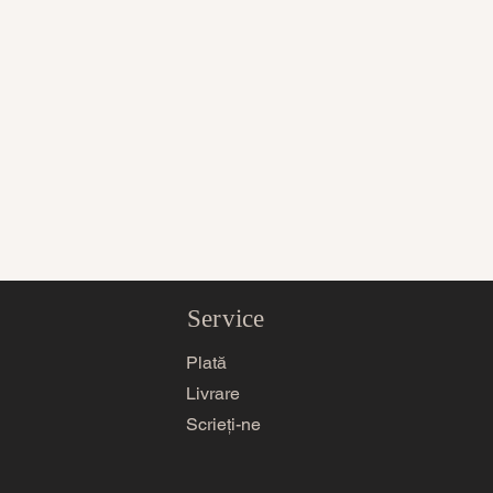
Service
Plată
Livrare
Scrieți-ne