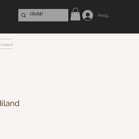
Înregistrare
ontact
iland