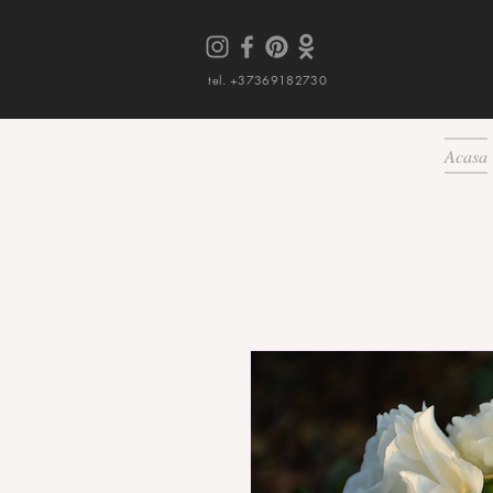
tel. +37369182730
Acasa