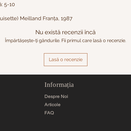
ă: 5-10
uisette) Meilland Franța, 1987
Nu există recenzii încă
Împărtășește-ți gândurile. Fii primul care lasă o recenzie.
Lasă o recenzie
Informația
Despre Noi
Articole
FAQ