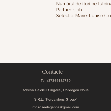
Numărul de flori pe tulpin
Parfum: slab
Selecție: Marie-Louise (Lo
Contacte
Tel +37369182730
Adresa Raionul Singerei, Dobrogea Noua
S.R.L. "Forgardens Group"
info.roseelegance@gmail.com