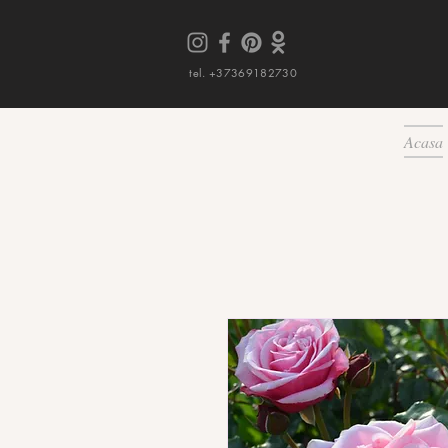
tel. +37369182730
Acasa