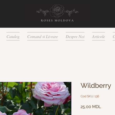
Catalog
Comand si Livrare
Despre Noi
Articole
C
Wildberry
Cod SKU: 136
Preț
25,00 MDL