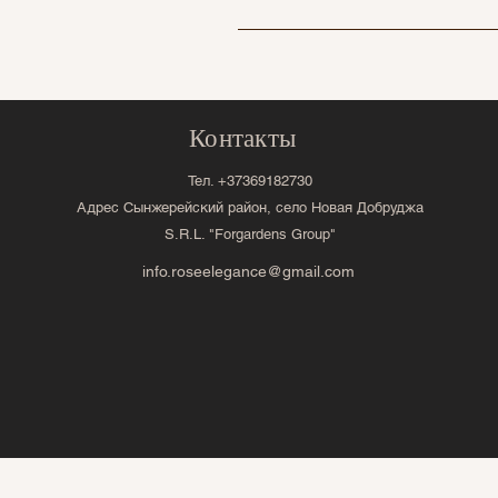
Мы гарантируем высокое каче
саженцами, свяжитесь с нами
Контакты
Тел. +37369182730
Адрес Сынжерейский район, село Новая Добруджа
S.R.L. "Forgardens Group"
info.roseelegance@gmail.com