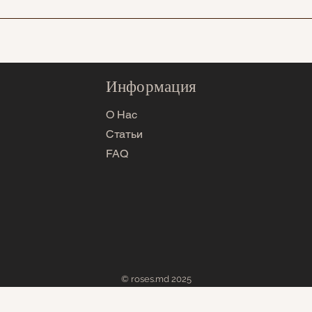
ство роз и сортность саженцев. В случае возникновени
, и мы с удовольствием поможем.
Информация
О Нас
Статьи
FAQ
© roses.md 2025