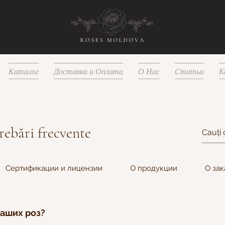
Каталог
Доставка и Оплата
О Нас
Статьи
К
rebări frecvente
Сертификации и лицензии
О продукции
О зак
ваших роз?