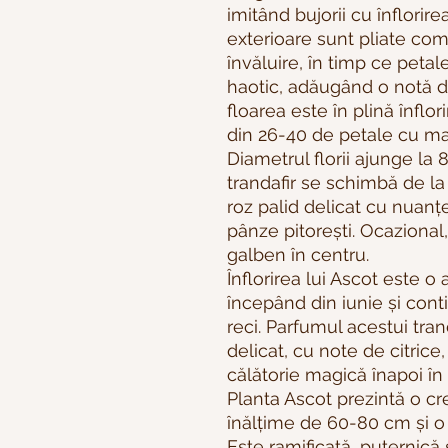
imitând bujorii cu înflorire
exterioare sunt pliate co
învăluire, în timp ce petal
haotic, adăugând o notă de
floarea este în plină înflor
din 26-40 de petale cu mar
Diametrul florii ajunge la
trandafir se schimbă de la
roz palid delicat cu nuanț
pânze pitorești. Ocazional
galben în centru.
Înflorirea lui Ascot este o
începând din iunie și cont
reci. Parfumul acestui tran
delicat, cu note de citrice,
călătorie magică înapoi în
Planta Ascot prezintă o c
înălțime de 60-80 cm și o
Este ramificată, puternică 