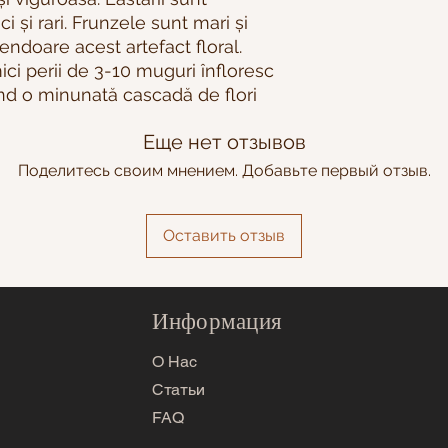
ici și rari. Frunzele sunt mari și
endoare acest artefact floral.
mici perii de 3-10 muguri înfloresc
eând o minunată cascadă de flori
Еще нет отзывов
Поделитесь своим мнением. Добавьте первый отзыв.
Оставить отзыв
Информация
О Нас
Статьи
FAQ