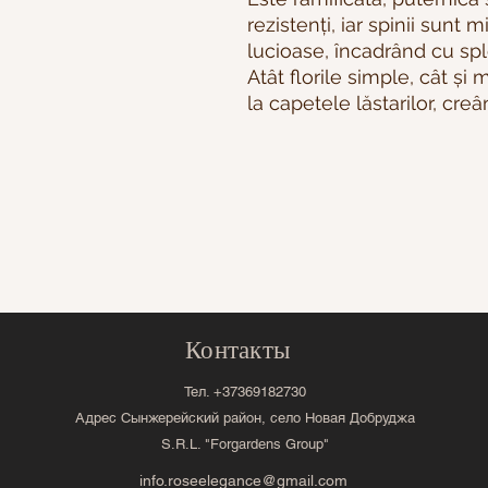
rezistenți, iar spinii sunt m
lucioase, încadrând cu spl
Atât florile simple, cât și 
la capetele lăstarilor, cr
Контакты
Тел. +37369182730
Адрес Сынжерейский район, село Новая Добруджа
S.R.L. "Forgardens Group"
info.roseelegance@gmail.com