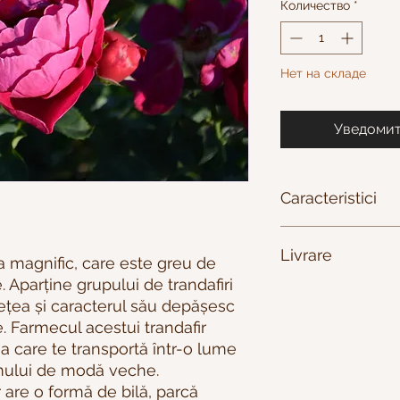
Количество
*
Нет на складе
Уведомит
Caracteristici
✅Grup: Hybrid Tea
Livrare
✅Culoare : purpuriu
a magnific, care este greu de
✅Dimensiunea florii:
. Aparține grupului de trandafiri
✅Înălțime: 60-80 c
Livrare prin Poșta 
sețea și caracterul său depășesc
✅Lățime: 50 cm
Termen de livrare 2-
e. Farmecul acestui trandafir
✅Înflorire: repetat
a care te transportă într-o lume
✅Nr. de flori pe tulp
✅Parfum: slab
smului de modă veche.
✅Selecție: Tantau G
 are o formă de bilă, parcă