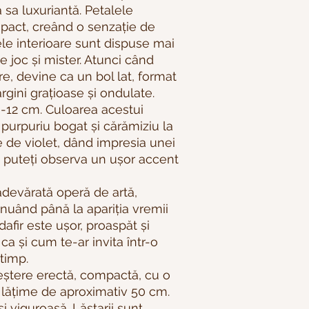
a sa luxuriantă. Petalele
mpact, creând o senzație de
ele interioare sunt dispuse mai
 joc și mister. Atunci când
ire, devine ca un bol lat, format
gini grațioase și ondulate.
 8-12 cm. Culoarea acestui
 purpuriu bogat și cărămiziu la
e de violet, dând impresia unei
, puteți observa un ușor accent
 adevărată operă de artă,
inuând până la apariția vremii
dafir este ușor, proaspăt și
 ca și cum te-ar invita într-o
 timp.
reștere erectă, compactă, cu o
 lățime de aproximativ 50 cm.
și viguroasă. Lăstarii sunt