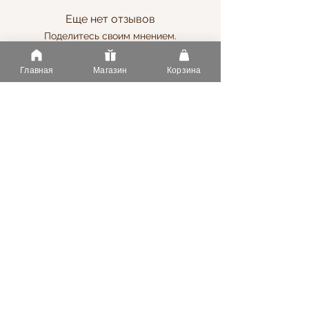
Еще нет отзывов
Поделитесь своим мнением.
Добавьте первый отзыв.
Главная
Магазин
Корзина
Оставить отзыв
Информация
Услуги
О Нас
Оплата
Статьи
Доставка
FAQ
Напишите нам
Контакты
Тел.
+37369182730
Адрес Сынжерейский район, село Новая Добруджа
S.R.L. "Forgardens Group"
info.roseelegance@gmail.com