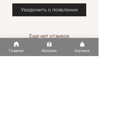
Уведомить о появлении
Еще нет отзывов
Поделитесь своим мнением.
Добавьте первый отзыв.
Главная
Магазин
Корзина
Оставить отзыв
Информация
Услуги
О Нас
Оплата
Статьи
Доставка
FAQ
Напишите нам
Контакты
Тел.
+37369182730