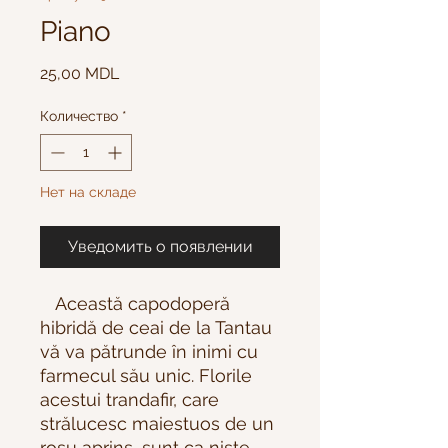
Piano
Цена
25,00 MDL
Количество
*
Нет на складе
Уведомить о появлении
Această capodoperă
hibridă de ceai de la Tantau
vă va pătrunde în inimi cu
farmecul său unic. Florile
acestui trandafir, care
strălucesc maiestuos de un
roșu aprins, sunt ca niște