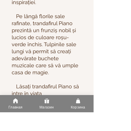
inspirației.
Pe lângă florile sale
rafinate, trandafirul Piano
prezintă un frunziș nobil și
lucios de culoare roșu-
verde închis. Tulpinile sale
lungi vă permit să creați
adevărate buchete
muzicale care să vă umple
casa de magie.
Lăsați trandafirul Piano să
intre în viața
dumneavoastră și să aducă
note de romantism și
Главная
Магазин
Корзина
armonie în grădina
dumneavoastră!