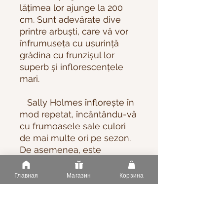
lățimea lor ajunge la 200
cm. Sunt adevărate dive
printre arbuști, care vă vor
înfrumuseța cu ușurință
grădina cu frunzișul lor
superb și inflorescențele
mari.
Sally Holmes înflorește în
mod repetat, încântându-vă
cu frumoasele sale culori
de mai multe ori pe sezon.
De asemenea, este
moderat rezistent la boli și
dăunători, ceea ce face ca
Главная
Магазин
Корзина
îngrijirea sa să fie și mai
plăcută.