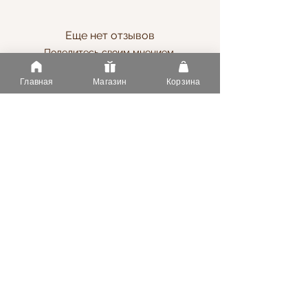
Еще нет отзывов
Поделитесь своим мнением.
Добавьте первый отзыв.
Главная
Магазин
Корзина
Оставить отзыв
Информация
Услуги
О Нас
Оплата
Статьи
Доставка
FAQ
Напишите нам
Контакты
Тел.
+37369182730
Адрес Сынжерейский район, село Новая Добруджа
S.R.L. "Forgardens Group"
info.roseelegance@gmail.com