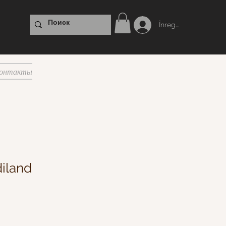
Înregistrare
онтакты
iland