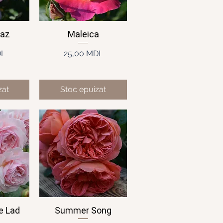
paz
Maleica
idă
Afișare rapidă
ț
Preț
DL
25,00 MDL
zat
Stoc epuizat
e Lad
Summer Song
idă
Afișare rapidă