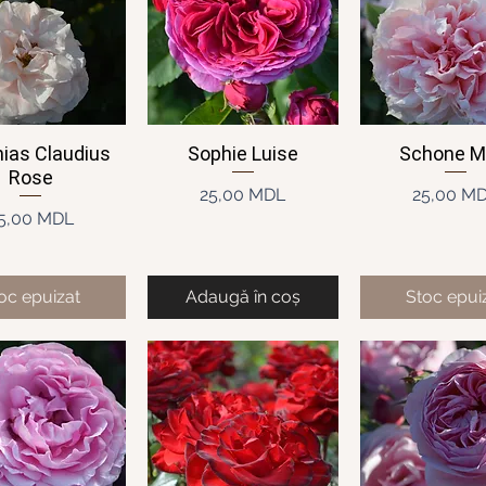
ias Claudius
Sophie Luise
Schone M
ișare rapidă
Afișare rapidă
Afișare rap
Rose
Preț
Pre
25,00 MDL
25,00 M
Preț
5,00 MDL
oc epuizat
Adaugă în coș
Stoc epui