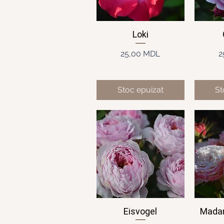
Loki
Afișare rapidă
Af
Preț
25,00 MDL
2
Stoc epuizat
St
Eisvogel
Mada
Afișare rapidă
Af