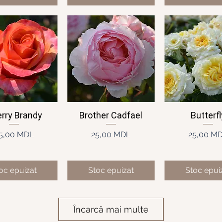
rry Brandy
Brother Cadfael
Butterfl
ișare rapidă
Afișare rapidă
Afișare rap
Preț
Preț
Pre
5,00 MDL
25,00 MDL
25,00 M
oc epuizat
Stoc epuizat
Stoc epui
Încarcă mai multe