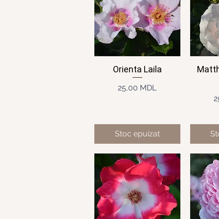
Orienta Laila
Matth
Afișare rapidă
Af
Preț
25,00 MDL
2
Stoc epuizat
St