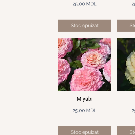
Preț
25,00 MDL
2
Stoc epuizat
St
Miyabi
Afișare rapidă
Af
Preț
25,00 MDL
2
Stoc epuizat
St