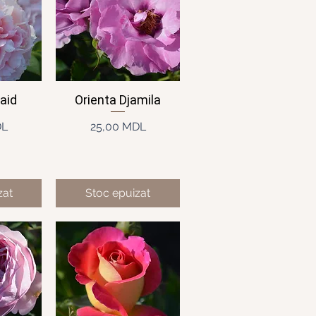
aid
Orienta Djamila
idă
Afișare rapidă
ț
Preț
DL
25,00 MDL
zat
Stoc epuizat