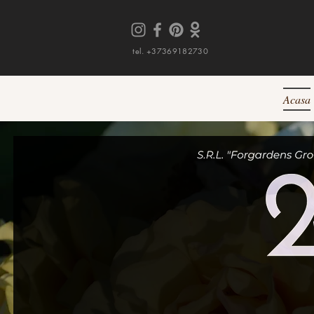
tel. +37369182730
Acasa