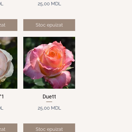
ț
Preț
DL
25,00 MDL
zat
Stoc epuizat
°1
Duett
idă
Afișare rapidă
ț
Preț
DL
25,00 MDL
zat
Stoc epuizat