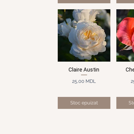
Claire Austin
Che
Afișare rapidă
Af
Preț
25,00 MDL
2
Stoc epuizat
St