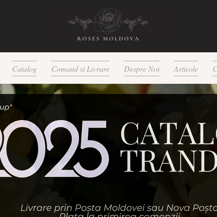
Catalog
Comand si Livrare
Despre Noi
Articole
C