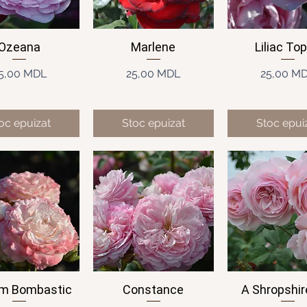
Ozeana
Marlene
Liliac To
ișare rapidă
Afișare rapidă
Afișare rap
Preț
Preț
Pre
5,00 MDL
25,00 MDL
25,00 M
oc epuizat
Stoc epuizat
Stoc epui
m Bombastic
Constance
A Shropshir
ișare rapidă
Afișare rapidă
Afișare rap