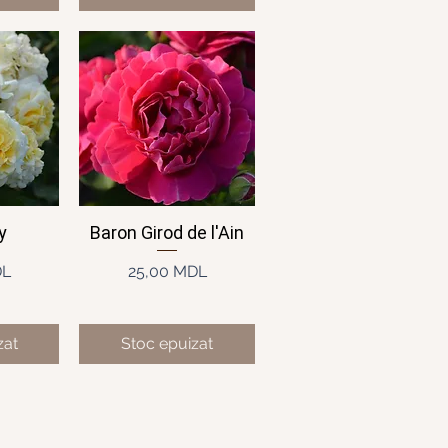
y
Baron Girod de l'Ain
idă
Afișare rapidă
ț
Preț
DL
25,00 MDL
zat
Stoc epuizat