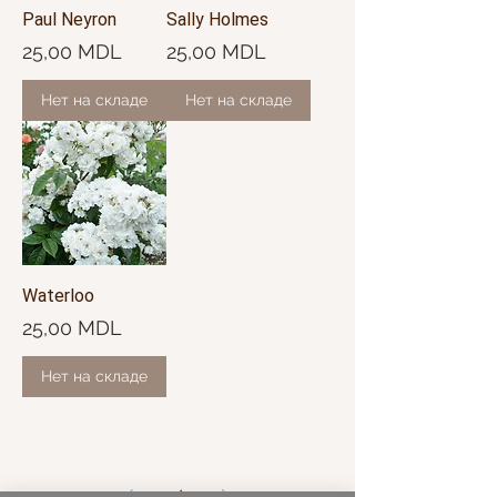
Paul Neyron
Sally Holmes
Цена
Цена
25,00 MDL
25,00 MDL
Нет на складе
Нет на складе
Waterloo
Цена
25,00 MDL
Нет на складе
1
/
1